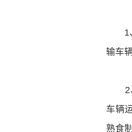
1、冷
输车
2、
车辆
熟食