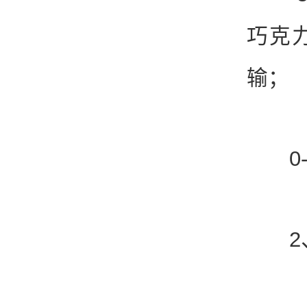
巧克
输；
0-
2、