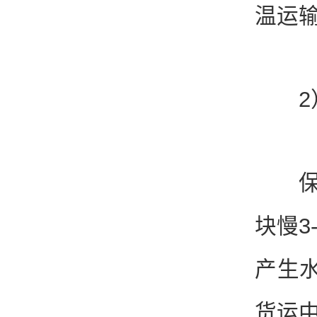
温运
2）
保冷
块慢3
产生
货运